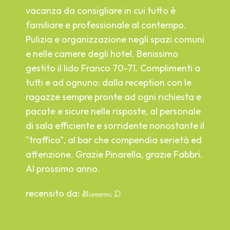
co
vacanza da consigliare in cui tutto è
po
familiare e professionale al contempo.
e
di
Pulizia e organizzazione negli spazi comuni
pr
e nelle camere degli hotel. Benissimo
sue
Un
gestito il lido Franco 70-71. Complimenti a
mo
tutti e ad ognuno: dalla reception con le
ci
ragazze sempre pronte ad ogni richiesta e
n
ma
pacate e sicure nelle risposte, al personale
he
Sa
di sala efficiente e sorridente nonostante il
co
"traffico", al bar che compendia serietà ed
da
attenzione. Grazie Pinarella, grazie Fabbri.
qu
Al prossimo anno.
re
recensito da:
Giovanni D