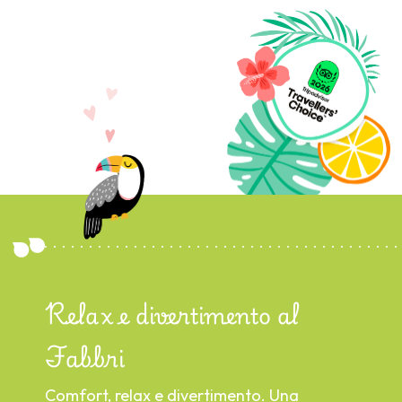
Relax e divertimento al
V
Fabbri
Un
L'
Comfort, relax e divertimento. Una