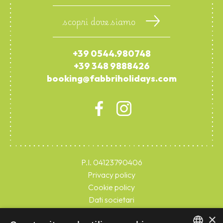
scopri dove siamo
+39 0544.980748
+39 348 9888426
booking@fabbriholidays.com
P.I. 04123790406
Privacy policy
Cookie policy
Dati societari
Rivedi le tue impostazioni sui cookie
×